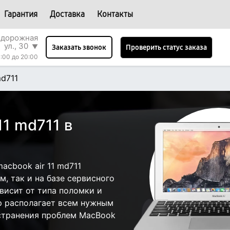
Гарантия
Доставка
Контакты
одорожная
ул., 30
▼
Проверить статус заказа
Заказать звонок
:00 до 20:00
md711
11 md711 в
cbook air 11 md711
, так и на базе сервисного
ависит от типа поломки и
р располагает всем нужным
странения проблем MacBook