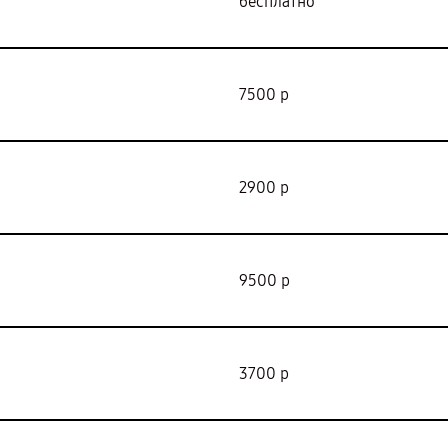
бесплатно
7500 р
2900 р
9500 р
3700 р