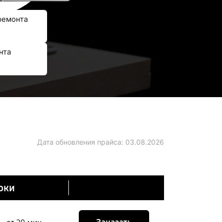
ремонта
нта
Дата обновления прайса:
03.08.2026
оки