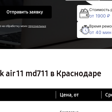
Стоимость 
Отправить заявку
от 1900 ₽
Время ремо
е на обработку моих
персональных
от 40 мин
 air 11 md711 в Краснодаре
Цена, от
Ср