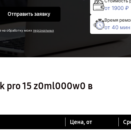
Стоимость 
от 1900 ₽
Отправить заявку
Время ремо
от 40 мин
е на обработку моих
персональных
k pro 15 z0ml000w0 в
Цена, от
Ср