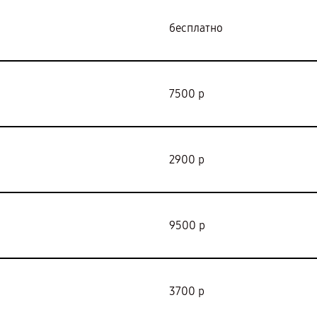
бесплатно
7500 р
2900 р
9500 р
3700 р