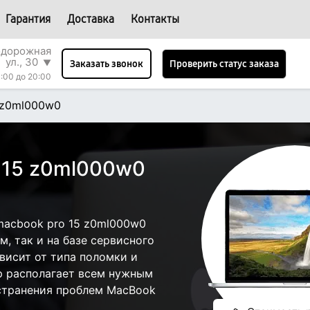
Гарантия
Доставка
Контакты
одорожная
ул., 30
▼
Проверить статус заказа
Заказать звонок
:00 до 20:00
 z0ml000w0
 15 z0ml000w0
macbook pro 15 z0ml000w0
, так и на базе сервисного
ависит от типа поломки и
р располагает всем нужным
странения проблем MacBook