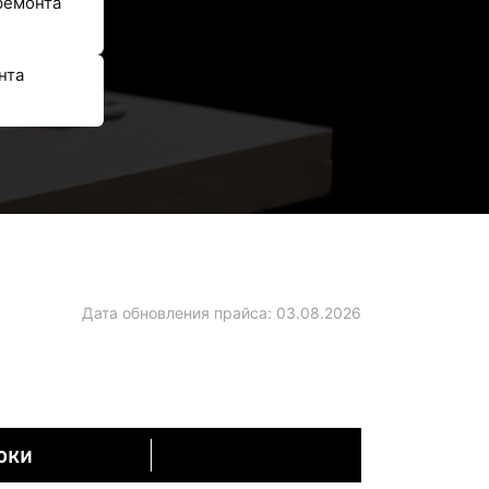
ремонта
нта
Дата обновления прайса:
03.08.2026
оки