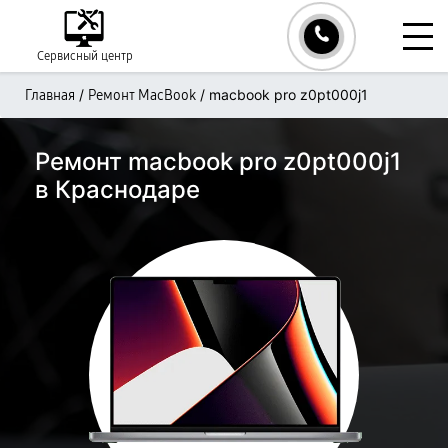
Сервисный центр
/
/
macbook pro z0pt000j1
Главная
Ремонт MacBook
Ремонт macbook pro z0pt000j1
в Краснодаре